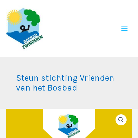
Ga
naar
de
inhoud
Steun stichting Vrienden
van het Bosbad
Steun
stichting
Vrienden
van